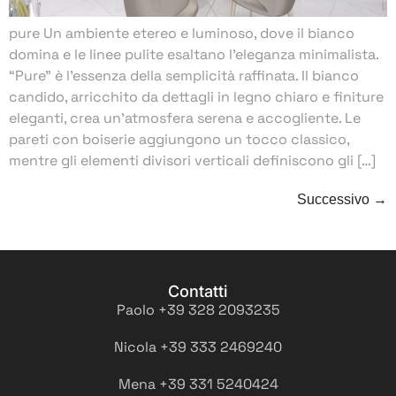
pure Un ambiente etereo e luminoso, dove il bianco
domina e le linee pulite esaltano l’eleganza minimalista.
“Pure” è l’essenza della semplicità raffinata. Il bianco
candido, arricchito da dettagli in legno chiaro e finiture
eleganti, crea un’atmosfera serena e accogliente. Le
pareti con boiserie aggiungono un tocco classico,
mentre gli elementi divisori verticali definiscono gli […]
Successivo
→
Contatti
Paolo +39 328 2093235
Nicola +39 333 2469240
Mena +39 331 5240424