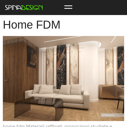
Home FDM
home fdm Materiali raffinati, proporzioni studiate e